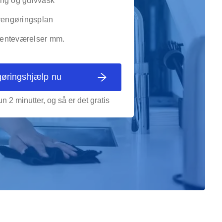
ng og gulvvask
 rengøringsplan
 venteværelser mm.
gøringshjælp nu
n 2 minutter, og så er det gratis