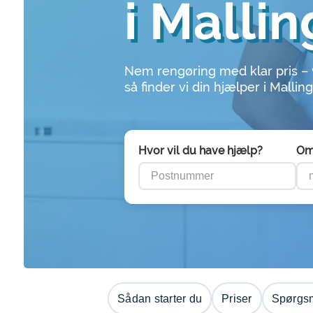
i Mallin
Nem rengøring med klar pris –
så finder vi din hjælper i Malling
Hvor vil du have hjælp?
Om
Sådan starter du
Priser
Spørgsm