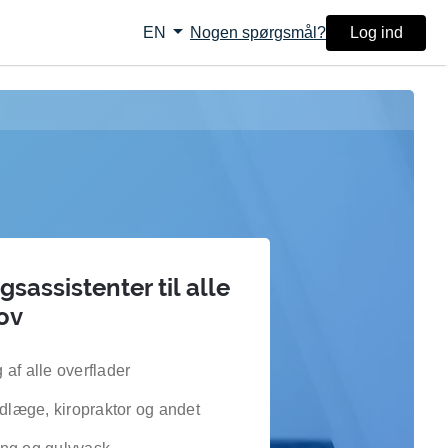
arrow_drop_down
Nogen spørgsmål?
Log ind
EN
sassistenter til alle
ov
af alle overflader
ndlæge, kiropraktor og andet