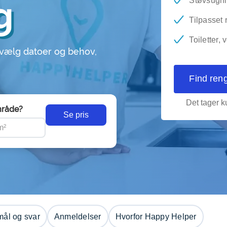
g
Støvsugni
Tilpasset
Toiletter,
 vælg datoer og behov,
Find ren
Det tager ku
råde?
Se pris
ål og svar
Anmeldelser
Hvorfor Happy Helper