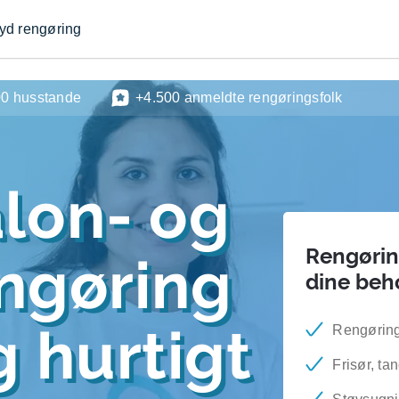
byd rengøring
00 husstande
+4.500 anmeldte rengøringsfolk
lon- og
Rengøring
engøring
dine beh
 hurtigt
Rengøring 
Frisør, ta