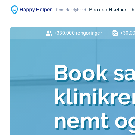
Book en Hjælper
Til
+330.000 rengøringer
+30.0
Book sa
klinikr
nemt og