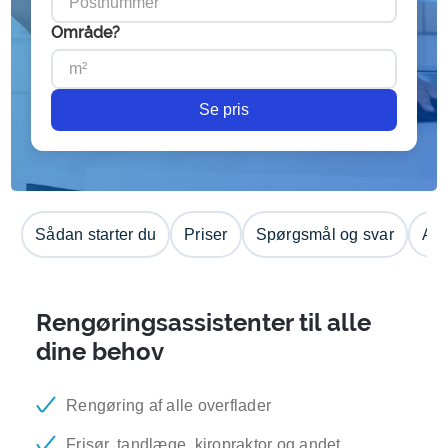
Område?
Se pris
Sådan starter du
Priser
Spørgsmål og svar
Anm
Rengøringsassistenter til alle
dine behov
Rengøring af alle overflader
Frisør, tandlæge, kiropraktor og andet