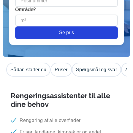
Område?
Se pris
Sådan starter du
Priser
Spørgsmål og svar
Anm
Rengøringsassistenter til alle
dine behov
Rengøring af alle overflader
Frisør, tandlæge, kiropraktor og andet