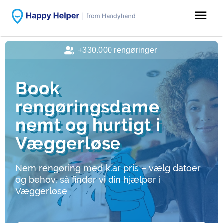
menu
+330.000 rengøringer
Book
rengøringsdame
nemt og hurtigt i
Væggerløse
Nem rengøring med klar pris – vælg datoer
og behov, så finder vi din hjælper i
Væggerløse