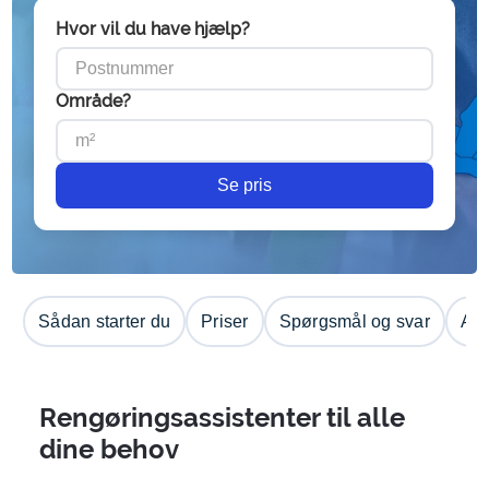
Hvor vil du have hjælp?
Område?
Se pris
Sådan starter du
Priser
Spørgsmål og svar
Anm
Rengøringsassistenter til alle
dine behov