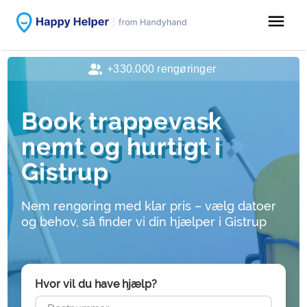
menu
+330.000 rengøringer
Book trappevask
nemt og hurtigt i
Gistrup
Nem rengøring med klar pris – vælg datoer
og behov, så finder vi din hjælper i Gistrup
Hvor vil du have hjælp?