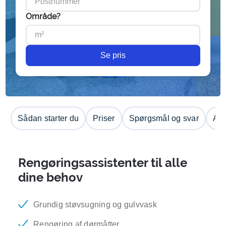
Område?
Se pris
Sådan starter du
Priser
Spørgsmål og svar
Anm
Rengøringsassistenter til alle
dine behov
Grundig støvsugning og gulvvask
Rengøring af dørmåtter