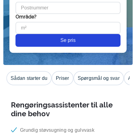
Område?
Se pris
Sådan starter du
Priser
Spørgsmål og svar
Anm
Rengøringsassistenter til alle
dine behov
Grundig støvsugning og gulvvask