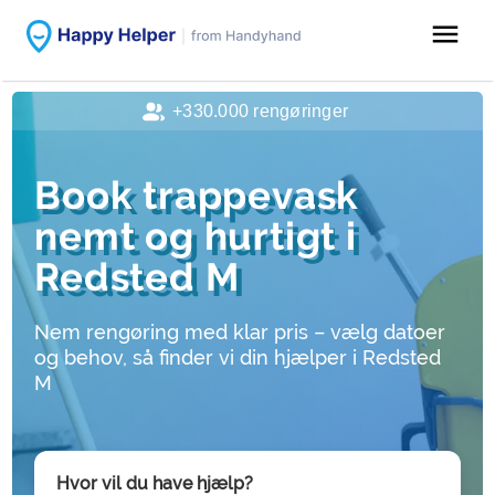
menu
+330.000 rengøringer
Book trappevask
nemt og hurtigt i
Redsted M
Nem rengøring med klar pris – vælg datoer
og behov, så finder vi din hjælper i Redsted
M
Hvor vil du have hjælp?