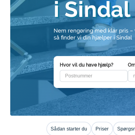
i Sindal
Nem rengøring med klar pris –
så finder vi din hjælper i Sindal
Hvor vil du have hjælp?
Om
Sådan starter du
Priser
Spørgsm