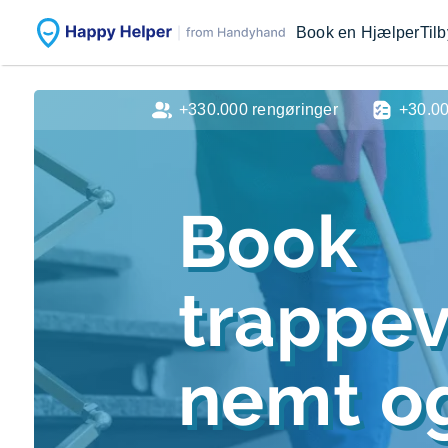
Book en Hjælper
Til
+330.000 rengøringer
+30.0
Book
trappe
nemt og