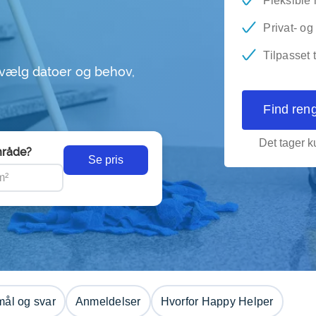
Fleksible 
Privat- o
Tilpasset 
 vælg datoer og behov,
Find ren
Det tager ku
råde?
Se pris
ål og svar
Anmeldelser
Hvorfor Happy Helper