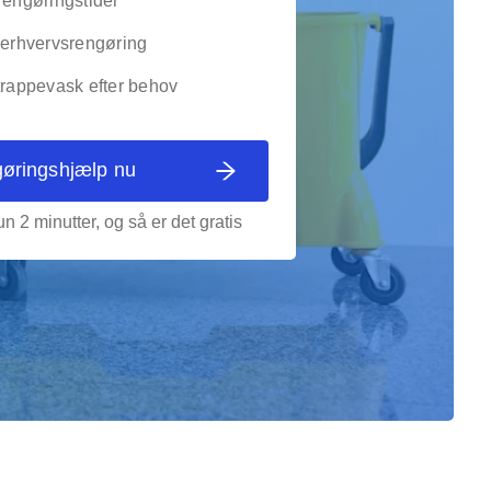
rengøringstider
g erhvervsrengøring
trappevask efter behov
gøringshjælp nu
n 2 minutter, og så er det gratis