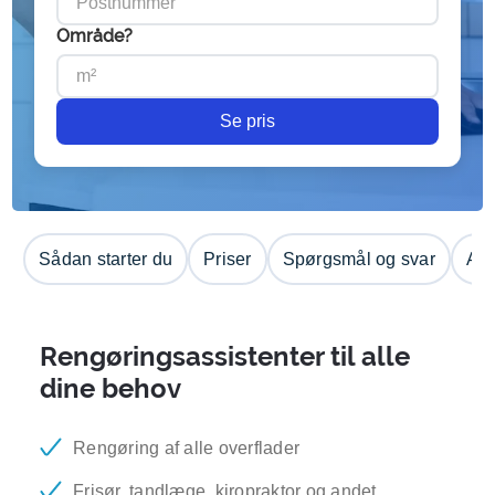
Område?
Se pris
Sådan starter du
Priser
Spørgsmål og svar
Anm
Rengøringsassistenter til alle
dine behov
Rengøring af alle overflader
Frisør, tandlæge, kiropraktor og andet