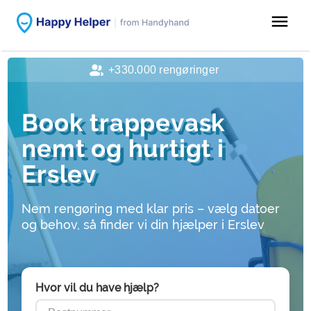
menu
+330.000 rengøringer
Book trappevask
nemt og hurtigt i
Erslev
Nem rengøring med klar pris – vælg datoer
og behov, så finder vi din hjælper i Erslev
Hvor vil du have hjælp?