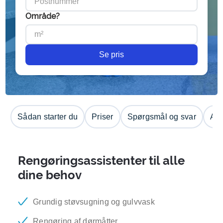
Område?
Se pris
Sådan starter du
Priser
Spørgsmål og svar
Anm
Rengøringsassistenter til alle
dine behov
Grundig støvsugning og gulvvask
Rengøring af dørmåtter