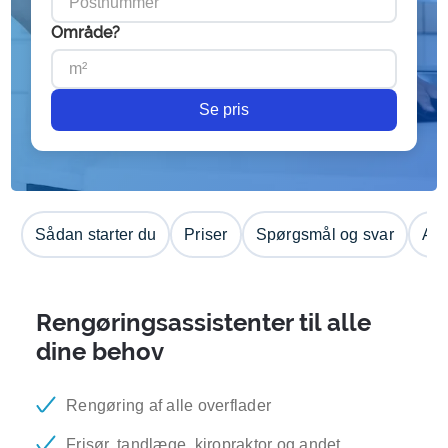
Område?
Se pris
Sådan starter du
Priser
Spørgsmål og svar
Anm
Rengøringsassistenter til alle
dine behov
Rengøring af alle overflader
Frisør, tandlæge, kiropraktor og andet