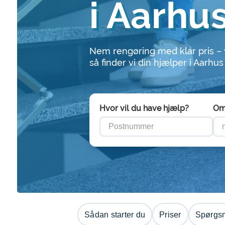
i Aarhu
Nem rengøring med klar pris –
så finder vi din hjælper i Aarhus
Hvor vil du have hjælp?
Om
Sådan starter du
Priser
Spørgsm