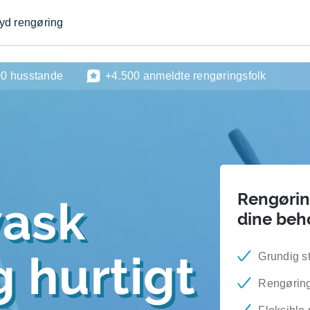
byd rengøring
00 husstande
+4.500 anmeldte rengøringsfolk
Rengøring
vask
dine beh
 hurtigt
Grundig s
Rengøring