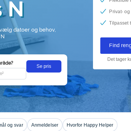
s N
Fleksible 
Privat- o
Tilpasset 
 vælg datoer og behov,
 N
Find ren
Det tager ku
råde?
Se pris
ål og svar
Anmeldelser
Hvorfor Happy Helper