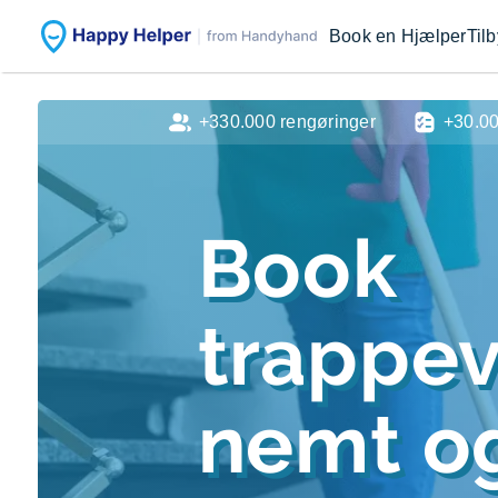
Book en Hjælper
Til
+330.000 rengøringer
+30.0
Book
trappe
nemt og