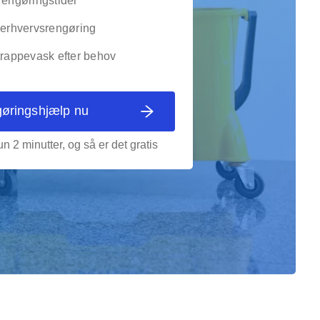
rengøringstider
g erhvervsrengøring
trappevask efter behov
gøringshjælp nu
n 2 minutter, og så er det gratis