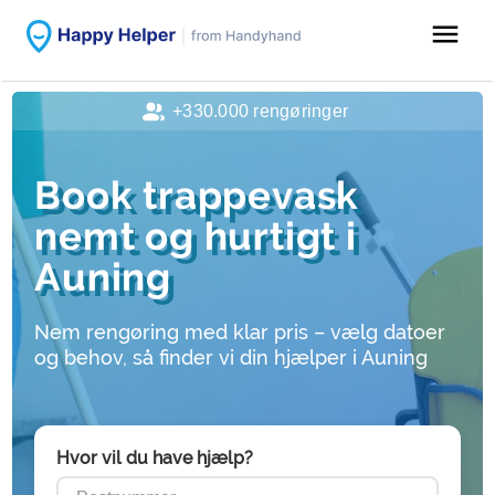
menu
+330.000 rengøringer
Book trappevask
nemt og hurtigt i
Auning
Nem rengøring med klar pris – vælg datoer
og behov, så finder vi din hjælper i Auning
Hvor vil du have hjælp?