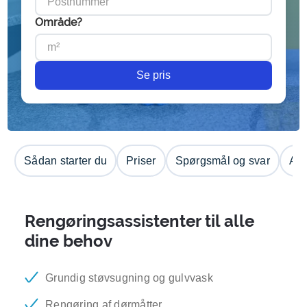
Område?
Se pris
Sådan starter du
Priser
Spørgsmål og svar
Anm
Rengøringsassistenter til alle
dine behov
Grundig støvsugning og gulvvask
Rengøring af dørmåtter