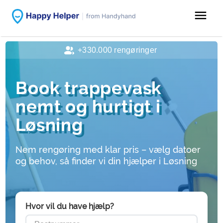
menu
+330.000 rengøringer
Book trappevask
nemt og hurtigt i
Løsning
Nem rengøring med klar pris – vælg datoer
og behov, så finder vi din hjælper i Løsning
Hvor vil du have hjælp?