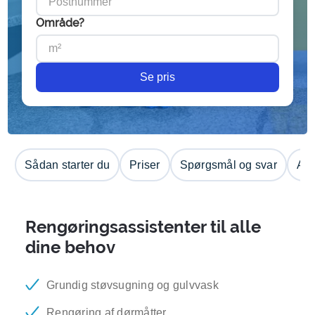
Område?
Se pris
Sådan starter du
Priser
Spørgsmål og svar
Anm
Rengøringsassistenter til alle
dine behov
Grundig støvsugning og gulvvask
Rengøring af dørmåtter