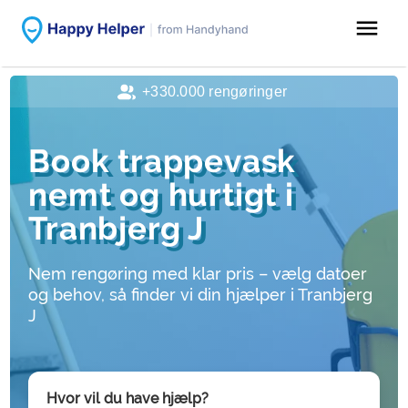
menu
+330.000 rengøringer
Book trappevask
nemt og hurtigt i
Tranbjerg J
Nem rengøring med klar pris – vælg datoer
og behov, så finder vi din hjælper i Tranbjerg
J
Hvor vil du have hjælp?