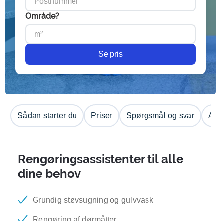
Område?
Se pris
Sådan starter du
Priser
Spørgsmål og svar
Anm
Rengøringsassistenter til alle
dine behov
Grundig støvsugning og gulvvask
Rengøring af dørmåtter