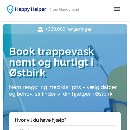
menu
+330.000 rengøringer
Book trappevask
nemt og hurtigt i
Østbirk
Nem rengøring med klar pris – vælg datoer
og behov, så finder vi din hjælper i Østbirk
Hvor vil du have hjælp?