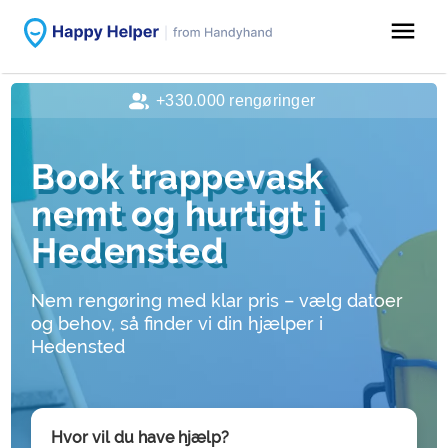
menu
+330.000 rengøringer
Book trappevask
nemt og hurtigt i
Hedensted
Nem rengøring med klar pris – vælg datoer
og behov, så finder vi din hjælper i
Hedensted
Hvor vil du have hjælp?