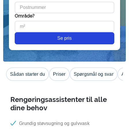
Område?
Se pris
Sådan starter du
Priser
Spørgsmål og svar
Anm
Rengøringsassistenter til alle
dine behov
Grundig støvsugning og gulvvask