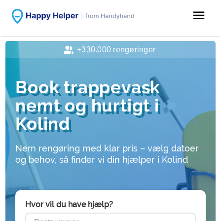
menu
+330.000 rengøringer
Book trappevask
nemt og hurtigt i
Kolind
Nem rengøring med klar pris – vælg datoer
og behov, så finder vi din hjælper i Kolind
Hvor vil du have hjælp?