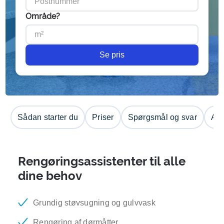
Område?
Se pris
Sådan starter du
Priser
Spørgsmål og svar
Anm
Rengøringsassistenter til alle
dine behov
Grundig støvsugning og gulvvask
Rengøring af dørmåtter