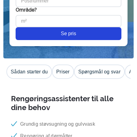
Område?
Se pris
Sådan starter du
Priser
Spørgsmål og svar
Anm
Rengøringsassistenter til alle
dine behov
Grundig støvsugning og gulvvask
Rengøring af dørmåtter