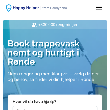
menu
+330.000 rengøringer
Book trappevask
nemt og hurtigt i
Rønde
Nem rengøring med klar pris – vælg datoer
og behov, så finder vi din hjælper i Rønde
Hvor vil du have hjælp?