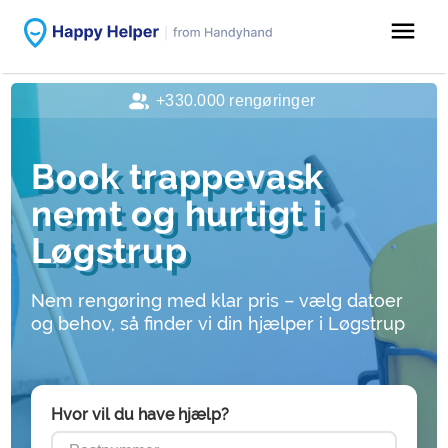
menu
+330.000 rengøringer
Book trappevask
nemt og hurtigt i
Løgstrup
Nem rengøring med klar pris – vælg datoer
og behov, så finder vi din hjælper i Løgstrup
Hvor vil du have hjælp?