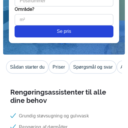
Område?
Se pris
Sådan starter du
Priser
Spørgsmål og svar
Anm
Rengøringsassistenter til alle
dine behov
Grundig støvsugning og gulvvask
Rengøring af dørmåtter