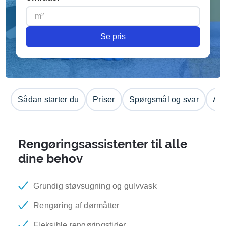
Se pris
Sådan starter du
Priser
Spørgsmål og svar
Anm
Rengøringsassistenter til alle
dine behov
Grundig støvsugning og gulvvask
Rengøring af dørmåtter
Fleksible rengøringstider