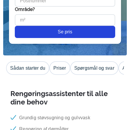
Område?
Se pris
Sådan starter du
Priser
Spørgsmål og svar
Anm
Rengøringsassistenter til alle
dine behov
Grundig støvsugning og gulvvask
Rengøring af dørmåtter