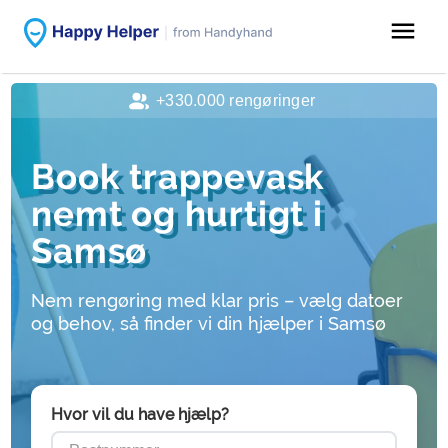
menu
+330.000 rengøringer
Book trappevask
nemt og hurtigt i
Samsø
Nem rengøring med klar pris – vælg datoer
og behov, så finder vi din hjælper i Samsø
Hvor vil du have hjælp?