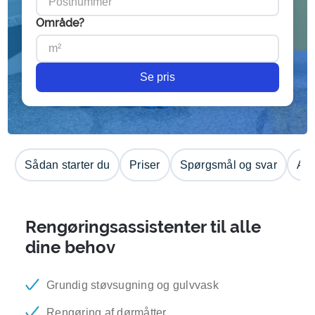
Område?
Se pris
Sådan starter du
Priser
Spørgsmål og svar
Anm
Rengøringsassistenter til alle
dine behov
Grundig støvsugning og gulvvask
Rengøring af dørmåtter