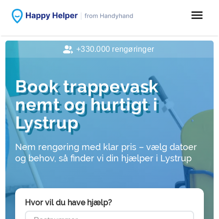
menu
+330.000 rengøringer
Book trappevask
nemt og hurtigt i
Lystrup
Nem rengøring med klar pris – vælg datoer
og behov, så finder vi din hjælper i Lystrup
Hvor vil du have hjælp?